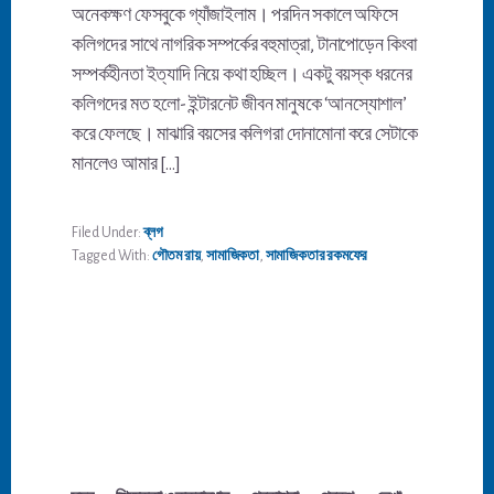
অনেকক্ষণ ফেসবুকে গ্যাঁজাইলাম। পরদিন সকালে অফিসে
কলিগদের সাথে নাগরিক সম্পর্কের বহুমাত্রা, টানাপোড়েন কিংবা
সম্পর্কহীনতা ইত্যাদি নিয়ে কথা হচ্ছিল। একটু বয়স্ক ধরনের
কলিগদের মত হলো- ইন্টারনেট জীবন মানুষকে ‘আনস্যোশাল’
করে ফেলছে। মাঝারি বয়সের কলিগরা দোনামোনা করে সেটাকে
মানলেও আমার […]
Filed Under:
ব্লগ
Tagged With:
গৌতম রায়
,
সামাজিকতা
,
সামাজিকতার রকমফের