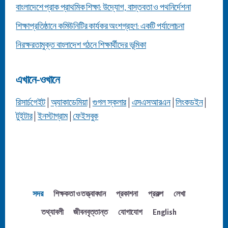
বাংলাদেশে প্রাক প্রাথমিক শিক্ষা: উদ্যোগ, বাস্তবতা ও পথনির্দেশনা
শিক্ষাপ্রতিষ্ঠানে কমিউনিটির কার্যকর অংশগ্রহণ: একটি পর্যালোচনা
নিরক্ষরতামুক্ত বাংলাদেশ গঠনে শিক্ষার্থীদের ভূমিকা
এখানে-ওখানে
রিসার্চগেইট
|
অ্যাকাডেমিয়া
|
গুগল স্কলার
|
এসএসআরএন
|
লিংকডইন
|
টুইটার
|
ইনস্টাগ্রাম
|
ফেইসবুক
সদর
শিক্ষকতা ও তত্ত্বাবধান
প্রকাশনা
প্রকল্প
লেখা
তথ্যাবলী
জীবনবৃত্তান্ত
যোগাযোগ
English