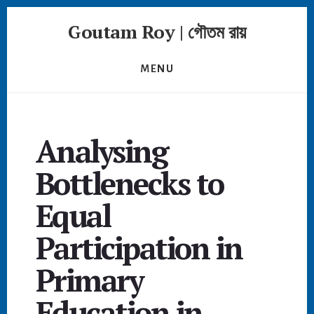
Skip
Goutam Roy | গৌতম রায়
to
content
MENU
Analysing
Bottlenecks to
Equal
Participation in
Primary
Education in