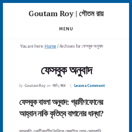
Skip
Goutam Roy | গৌতম রায়
to
content
MENU
You are here:
Home
/
Archives for ফেসবুক অনুবাদ
ফেসবুক অনুবাদ
by
Goutam Roy
on
মার্চ 1, বছর
Leave a Comment
ফেসবুক বাংলা অনুবাদ: গ্রামীণফোনের
আহ্বান নাকি কৃতিত্ব বাগানোর ধান্ধা?
সম্প্রতি একটি জাতীয় দৈনিকে মোবাইল ফোন কোম্পানি