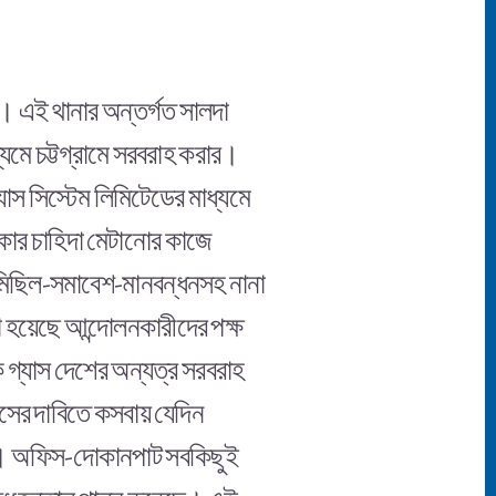
ে। এই থানার অন্তর্গত সালদা
যমে চট্টগ্রামে সরবরাহ করার।
যাস সিস্টেম লিমিটেডের মাধ্যমে
াকার চাহিদা মেটানোর কাজে
বে মিছিল-সমাবেশ-মানবন্ধনসহ নানা
 হয়েছে আন্দোলনকারীদের পক্ষ
ি গ্যাস দেশের অন্যত্র সরবরাহ
াসের দাবিতে কসবায় যেদিন
ছিল। অফিস-দোকানপাট সবকিছুই