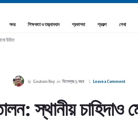
সদর
শিক্ষকতা ও তত্ত্বাবধান
প্রকাশনা
প্রকল্প
লেখা
টানো উচিত
by
Goutam Roy
on
ডিসেম্বর 3, বছর
Leave a Comment
োলন: স্থানীয় চাহিদাও 