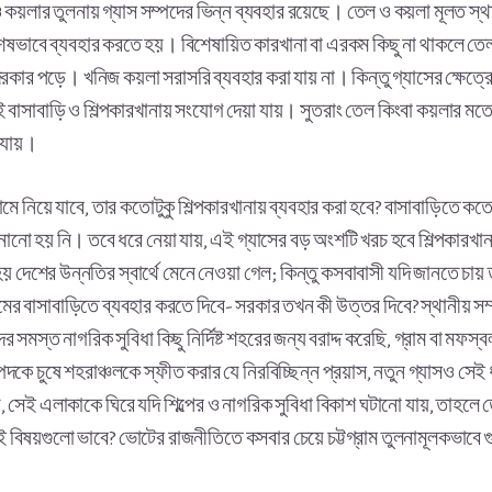
 কয়লার তুলনায় গ্যাস সম্পদের ভিন্ন ব্যবহার রয়েছে। তেল ও কয়লা মূলত স্থান
শেষভাবে ব্যবহার করতে হয়। বিশেষায়িত কারখানা বা এরকম কিছু না থাকলে তেল বা
কার পড়ে। খনিজ কয়লা সরাসরি ব্যবহার করা যায় না। কিন্তু গ্যাসের ক্ষেত্র
ই বাসাবাড়ি ও শিল্পকারখানায় সংযোগ দেয়া যায়। সুতরাং তেল কিংবা কয়লার মত
া যায়।
রামে নিয়ে যাবে, তার কতোটুকু শিল্পকারখানায় ব্যবহার করা হবে? বাসাবাড়িতে ক
ানানো হয় নি। তবে ধরে নেয়া যায়, এই গ্যাসের বড় অংশটি খরচ হবে শিল্পকারখান
 হয় দেশের উন্নতির স্বার্থে মেনে নেওয়া গেল; কিন্তু কসবাবাসী যদি জানতে চা
রামের বাসাবাড়িতে ব্যবহার করতে দিবে- সরকার তখন কী উত্তর দিবে? স্থানীয় 
মস্ত নাগরিক সুবিধা কিছু নির্দিষ্ট শহরের জন্য বরাদ্দ করেছি, গ্রাম বা মফস্
দকে চুষে শহরাঞ্চলকে স্ফীত করার যে নিরবিচ্ছিন্ন প্রয়াস, নতুন গ্যাসও সেই 
, সেই এলাকাকে ঘিরে যদি শিল্পের ও নাগরিক সুবিধা বিকাশ ঘটানো যায়, তা
িষয়গুলো ভাবে? ভোটের রাজনীতিতে কসবার চেয়ে চট্টগ্রাম তুলনামূলকভাবে গুরু