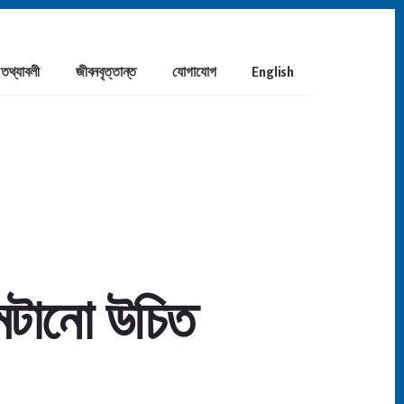
তথ্যাবলী
জীবনবৃত্তান্ত
যোগাযোগ
English
মেটানো উচিত