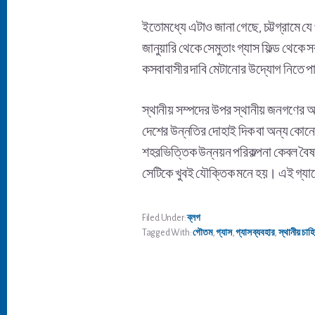
ইতোমধ্যে এটাও জানা গেছে, চট্টগ্রামে 
জানুয়ারি থেকে সেমুতাং গ্যাস ফিল্ড থেকে 
কসবাবাসীর দাবি মেটানোর উদ্যোগ নিতে 
স্থানীয় সম্পদের উপর স্থানীয় জনগণের অ
দেশের উন্নতির দোহাই দিক বা অন্য কোনো
শহরভিত্তিক উন্নয়ন পরিকল্পনা কেবল বৈষম
সেটিকে খুবই যৌক্তিক মনে হয়। এই গ্যা
Filed Under:
ব্লগ
Tagged With:
গৌতম
,
গ্যাস
,
গ্যাস ব্যবহার
,
স্থানীয় চাহি