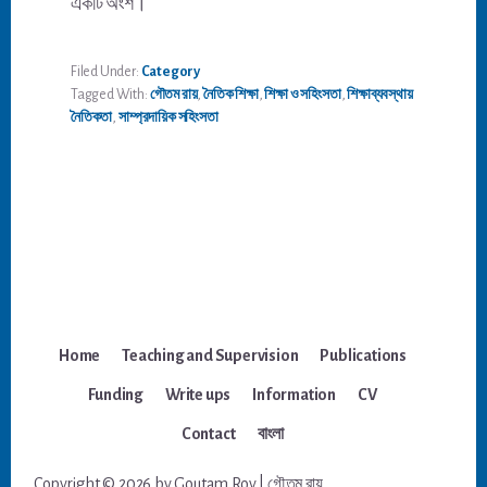
একটি অংশ।
Filed Under:
Category
Tagged With:
গৌতম রায়
,
নৈতিক শিক্ষা
,
শিক্ষা ও সহিংসতা
,
শিক্ষাব্যবস্থায়
নৈতিকতা
,
সাম্প্রদায়িক সহিংসতা
Home
Teaching and Supervision
Publications
Funding
Write ups
Information
CV
Contact
বাংলা
Copyright © 2026 by Goutam Roy | গৌতম রায়