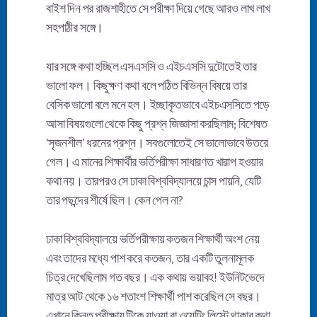
বাইশ দিন পর রাজশাহীতে সে পরীক্ষা দিয়ে গেছে আরও লাখ লাখ
সহপাঠীর সঙ্গে।
যার সঙ্গে কথা হচ্ছিল এসএসসি ও এইচএসসি দুটোতেই তার
ভালো ফল। কিছুক্ষণ কথা বলে পঠিত বিভিন্ন বিষয়ে তার
বেসিক ভালো বলে মনে হল। ইচ্ছাকৃতভাবে এইচএসসিতে পড়ে
আসা বিষয়গুলো থেকে কিছু প্রশ্ন জিজ্ঞাসা করছিলাম; বিশেষত
‘সৃজনশীল’ ধরনের প্রশ্ন। সবগুলোতেই সে ভালোভাবে উতরে
গেল। এ মানের শিক্ষার্থীর ভর্তিপরীক্ষা সাধারণত খারাপ হওয়ার
কথা নয়। তারপরও সে ঢাকা বিশ্ববিদ্যালয়ে চান্স পায়নি, যেটি
তার পছন্দের শীর্ষে ছিল। কেন পেল না?
ঢাকা বিশ্ববিদ্যালয়ে ভর্তিপরীক্ষায় কতজন শিক্ষার্থী অংশ নেয়
এবং তাদের মধ্যে পাশ করে কতজন, তার একটি তুলনামূলক
চিত্র দেখেছিলাম গত বছর। এক কথায় ভয়াবহ! ইউনিটভেদে
মাত্র আট থেকে ১৬ শতাংশ শিক্ষার্থী পাশ করেছিল সে বছর।
এখানে কিন্তু পরীক্ষায় টিকে যাওয়া বা ওয়েটিং লিস্টে থাকার কথা