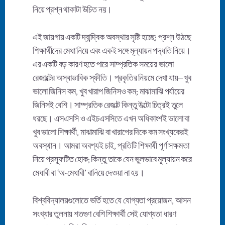
নিয়ে প্রশ্ন থাকাটা উচিত নয়।
এই জায়গায় একটি দ্বান্দ্বিক অবস্থার সৃষ্টি হচ্ছে; প্রশ্ন উঠছে
শিক্ষার্থীদের মেধা নিয়ে এবং একই সঙ্গে মূল্যায়ন পদ্ধতি নিয়ে।
এর একটি বড় কারণ হতে পারে সাম্প্রতিক সময়ের ভালো
রেজাল্টের অস্বাভাবিক স্ফীতি। প্রকৃতির নিয়মে দেখা যায়– খুব
ভালো জিনিস কম, খুব খারাপ জিনিসও কম; মাঝামাঝি পর্যায়ের
জিনিসই বেশি। সাম্প্রতিক রেজাল্ট কিন্তু উল্টো চিত্রই তুলে
ধরছে। এসএসসি ও এইচএসসিতে এখন অধিকাংশই ভালো বা
খুব ভালো শিক্ষার্থী, মাঝামাঝি বা খারাপের দিকে কম সংখ্যকেরই
অবস্থান। আমরা অবশ্যই চাই, প্রতিটি শিক্ষার্থী পূর্ণ সক্ষমতা
নিয়ে প্রস্ফূটিত হোক; কিন্তু তাকে যেন ভুলভাবে মূল্যায়ন করে
মেধাবী বা ‘অ-মেধাবী’ বানিয়ে দেওয়া না হয়।
বিশ্ববিদ্যালয়গুলোতে ভর্তি হতে যে যোগ্যতা প্রয়োজন, আসন
সংখ্যার তুলনায় শতগুণ বেশি শিক্ষার্থী সেই যোগ্যতা ধারণ