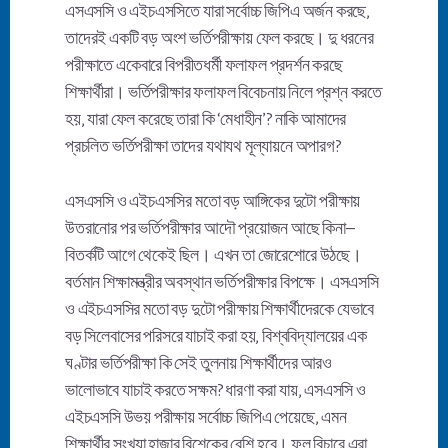
এসএসসি ও এইচএসসিতে যারা সর্বোচ্চ জিপিএ অর্জন করছে,
তাদেরই একটি বড় অংশ ভর্তিপরীক্ষায় ফেল করছে। দু ধরনের
পরীক্ষাতে একেবারে বিপরীতধর্মী ফলাফল প্রদর্শন করছে
শিক্ষার্থীরা। ভর্তিপরীক্ষার ফলাফল বিবেচনায় নিলে প্রশ্ন করতে
হয়, যারা ফেল করেছে তারা কি ‘মেধাহীন’? নাকি আমাদের
প্রচলিত ভর্তিপরীক্ষা তাদের যথাযথ মূল্যায়নে অপারগ?
এসএসসি ও এইচএসসির মতো বড় আঙ্গিকের দুটো পরীক্ষায়
উতরানোর পর ভর্তিপরীক্ষার আদৌ প্রয়োজন আছে কিনা–
বিতর্কটি আগে থেকেই ছিল। এখন তা জোরেশোরে উঠছে।
বর্তমান শিক্ষামন্ত্রীর অবস্থান ভর্তিপরীক্ষার বিপক্ষে। এসএসসি
ও এইচএসসির মতো বড় দুটো পরীক্ষায় শিক্ষার্থীদেরকে যেভাবে
বড় সিলেবাসের পরিসরে যাচাই করা হয়, বিশ্ববিদ্যালয়ের এক
ঘণ্টার ভর্তিপরীক্ষা কি সেই তুলনায় শিক্ষার্থীদের আরও
ভালোভাবে যাচাই করতে সক্ষম? ধারণা করা যায়, এসএসসি ও
এইচএসসি উভয় পরীক্ষায় সর্বোচ্চ জিপিএ পেয়েছে, এমন
শিক্ষার্থীর সংখ্যা হাজার বিশেকের বেশি হবে। ফল বিচারে এরা