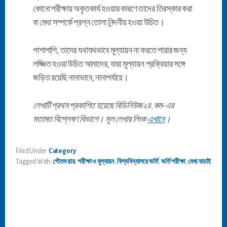
কোনো পরীক্ষায় অকৃতকার্য হওয়ার কারণে তাদের তিরস্কার করা
বা মেধা সম্পর্কে প্রশ্ন তোলা নিন্দনীয় হওয়া উচিত।
পাশাপাশি, তাদের যথাযথভাবে মূল্যায়ন না করতে পারার জন্য
লজ্জিত হওয়া উচিত আমাদের, যারা মূল্যায়ন প্রক্রিয়ার সঙ্গে
জড়িত রয়েছি নানাভাবে, নানাপর্যায়ে।
লেখাটি প্রথম প্রকাশিত হয়েছে বিডিনিউজ২৪.কম-এর
মতামত বিশ্লেষণ বিভাগে। মূল লেখার লিংক
এখানে
।
Filed Under:
Category
Tagged With:
গৌতম রায়
,
পরীক্ষা ও মূল্যায়ন
,
বিশ্ববিদ্যালয়ে ভর্তি
,
ভর্তি পরীক্ষা
,
মেধা যাচাই