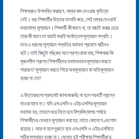
শিক্ষকরাও উপলব্ধি করছেন, নম্বর কম দেওয়ায় কৃতিত্ব
নেই। বরং শিক্ষার্থীর উত্তর যা দাবি করে, সেই নম্বর দেওয়াই
যথাযোগ্য মূল্যায়ন। শিক্ষার্থী কী জানে না, তা যাচাই করার চেয়ে
তারা কী জানে তা যাচাই করাই সর্বোত্তম মূল্যায়ন পদ্ধতি।
তবে এ ধরনের মূল্যায়ন পদ্ধতির যথাযথ প্রয়োগ কঠিনও
বটে। তাই কিছুটা শঙ্কিত মনে প্রশ্ন রাখা যায়, শিক্ষকরা কি
সৃজনশীল প্রশ্নে শিক্ষার্থীদের যথাযথভাবে মূল্যায়ন করতে
পারছেন? মূল্যায়ন করতে গিয়ে অবমূল্যায়ন বা অতিমূল্যায়ন
হচ্ছে না তো?
এ উত্তরগুলো প্রথমেই জানা জরুরি; না হলে পরবর্তী প্রশ্নে
যাওয়া যাবে না। যদি এসএসসি ও এইচএসসির মূল্যায়ন
যথাযথ হয়, তাহলে ধরে নিতে হবে বিশ্ববিদ্যালয় পর্যায়ে
শিক্ষার্থীদের যেভাবে মূল্যায়ন করা হয়, তাতে কোনো গণ্ডগোল
রয়েছে। আর না হলে বুঝতে হবে এসএসসি ও এইচএসসিতে
সঠিক মূল্যায়ন হচ্ছে না। যেহেতু দুই পরীক্ষায় শিক্ষার্থীরা দু