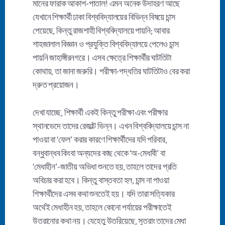
মানের ফারাক আকাশ-পাতাল! এমন অনেক উদাহরণ আছে
যেখানে শিক্ষার্থী ঢাকা বিশ্ববিদ্যালয়ের বিভিন্ন বিষয়ে চান্স
পেয়েছে, কিন্তু রাজশাহী বিশ্ববিদ্যালয়ে পায়নি; আবার
শাহজালাল বিজ্ঞান ও প্রযুক্তি বিশ্ববিদ্যালয়ে পেলেও চান্স
পায়নি জাহাঙ্গীরনগরে। এসব ক্ষেত্রে শিক্ষার্থীর ঘাটতিটা
কোথায়, তা জানা জরুরি। পরীক্ষা-পদ্ধতির ঘাটতিটাও বের করা
দ্রুত প্রয়োজন।
দেখা যাচ্ছে, শিক্ষার্থী একই কিন্তু পরীক্ষা এবং পরীক্ষার
স্থানভেদে তাদের রেজাল্ট ভিন্ন। এখন বিশ্ববিদ্যালয়ে চান্স না
পাওয়া বা ‘ফেল’ করার কারণে শিক্ষার্থীদের যদি পরিবার,
বন্ধুবান্ধব কিংবা অন্যদের কাছ থেকে ‘অ-মেধাবী’ বা
‘মেধাহীন’-জাতীয় অভিধা শুনতে হয়, তাহলে তাদের প্রতি
অবিচার করা হবে। কিন্তু বাস্তবতা হল, চান্স না পাওয়া
শিক্ষার্থীদের এসব কথা শুনতেই হয়। যদি তারা সত্যিকার
অর্থেই মেধাহীন হয়, তাহলে কোনো পর্যায়ের পরীক্ষাতেই
উতরানোর কথা নয়। যেহেতু উতরিয়েছে, সুতরাং তাদের মেধা