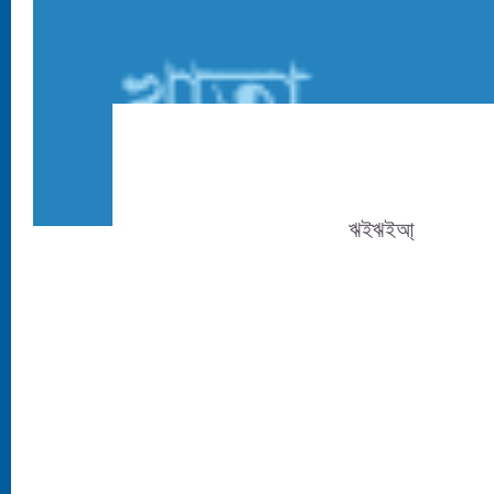
ঋইঋইআ্