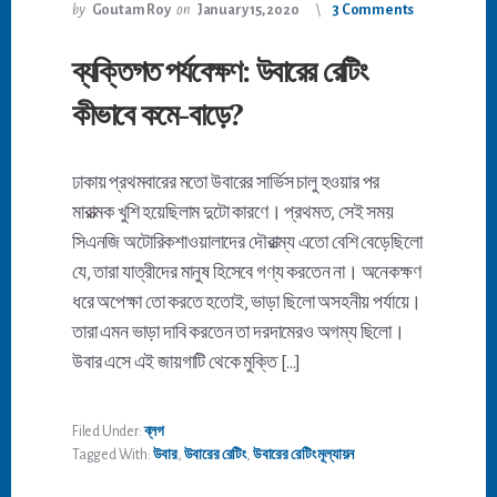
by
Goutam Roy
on
January 15, 2020
3 Comments
ব্যক্তিগত পর্যবেক্ষণ: উবারের রেটিং
কীভাবে কমে-বাড়ে?
ঢাকায় প্রথমবারের মতো উবারের সার্ভিস চালু হওয়ার পর
মারাত্মক খুশি হয়েছিলাম দুটো কারণে। প্রথমত, সেই সময়
সিএনজি অটোরিকশাওয়ালাদের দৌরাত্ম্য এতো বেশি বেড়েছিলো
যে, তারা যাত্রীদের মানুষ হিসেবে গণ্য করতেন না। অনেকক্ষণ
ধরে অপেক্ষা তো করতে হতোই, ভাড়া ছিলো অসহনীয় পর্যায়ে।
তারা এমন ভাড়া দাবি করতেন তা দরদামেরও অগম্য ছিলো।
উবার এসে এই জায়গাটি থেকে মুক্তি […]
Filed Under:
ব্লগ
Tagged With:
উবার
,
উবারের রেটিং
,
উবারের রেটিং মূল্যায়ন